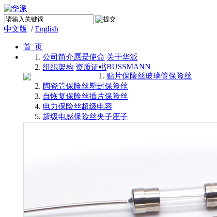
中文版
/
English
首 页
公司简介
愿景使命
关于华派
BUSSMANN
组织架构
资质证书
贴片保险丝
玻璃管保险丝
陶瓷管保险丝
塑封保险丝
自恢复保险丝
插片保险丝
电力保险丝
超级电容
超级电感
保险丝夹子座子