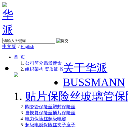
中文版
/
English
首 页
公司简介
愿景使命
关于华派
组织架构
资质证书
BUSSMANN
贴片保险丝
玻璃管保
陶瓷管保险丝
塑封保险丝
自恢复保险丝
插片保险丝
电力保险丝
超级电容
超级电感
保险丝夹子座子