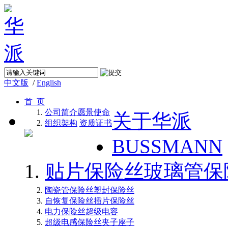
中文版
/
English
首 页
公司简介
愿景使命
关于华派
组织架构
资质证书
BUSSMANN
贴片保险丝
玻璃管保
陶瓷管保险丝
塑封保险丝
自恢复保险丝
插片保险丝
电力保险丝
超级电容
超级电感
保险丝夹子座子