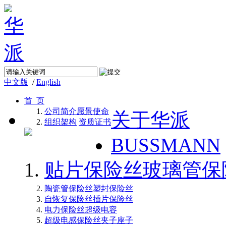
中文版
/
English
首 页
公司简介
愿景使命
关于华派
组织架构
资质证书
BUSSMANN
贴片保险丝
玻璃管保
陶瓷管保险丝
塑封保险丝
自恢复保险丝
插片保险丝
电力保险丝
超级电容
超级电感
保险丝夹子座子