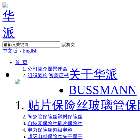
中文版
/
English
首 页
公司简介
愿景使命
关于华派
组织架构
资质证书
BUSSMANN
贴片保险丝
玻璃管保
陶瓷管保险丝
塑封保险丝
自恢复保险丝
插片保险丝
电力保险丝
超级电容
超级电感
保险丝夹子座子