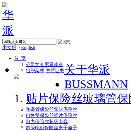
中文版
/
English
首 页
公司简介
愿景使命
关于华派
组织架构
资质证书
BUSSMANN
贴片保险丝
玻璃管保
陶瓷管保险丝
塑封保险丝
自恢复保险丝
插片保险丝
电力保险丝
超级电容
超级电感
保险丝夹子座子