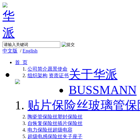
中文版
/
English
首 页
公司简介
愿景使命
关于华派
组织架构
资质证书
BUSSMANN
贴片保险丝
玻璃管保
陶瓷管保险丝
塑封保险丝
自恢复保险丝
插片保险丝
电力保险丝
超级电容
超级电感
保险丝夹子座子