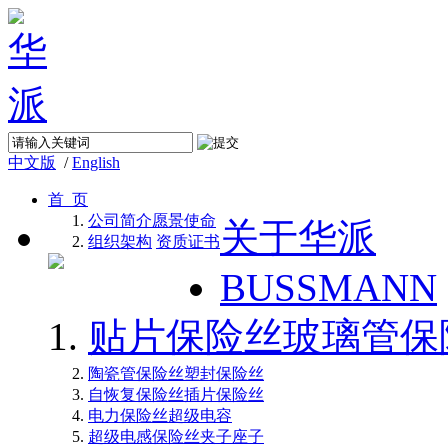
中文版
/
English
首 页
公司简介
愿景使命
关于华派
组织架构
资质证书
BUSSMANN
贴片保险丝
玻璃管保
陶瓷管保险丝
塑封保险丝
自恢复保险丝
插片保险丝
电力保险丝
超级电容
超级电感
保险丝夹子座子