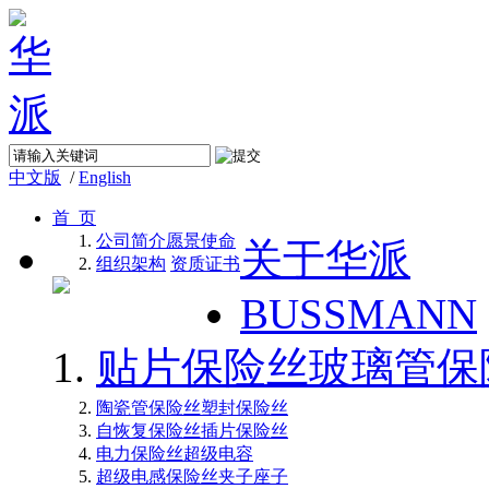
中文版
/
English
首 页
公司简介
愿景使命
关于华派
组织架构
资质证书
BUSSMANN
贴片保险丝
玻璃管保
陶瓷管保险丝
塑封保险丝
自恢复保险丝
插片保险丝
电力保险丝
超级电容
超级电感
保险丝夹子座子