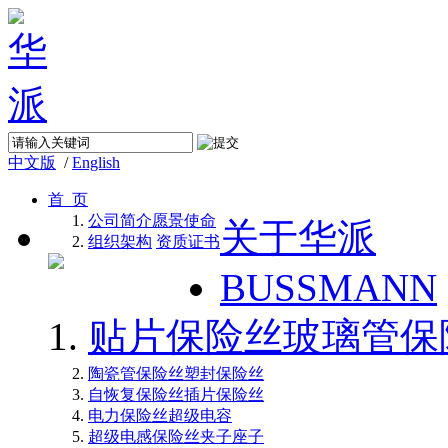
中文版
/
English
首 页
公司简介
愿景使命
关于华派
组织架构
资质证书
BUSSMANN
贴片保险丝
玻璃管保
陶瓷管保险丝
塑封保险丝
自恢复保险丝
插片保险丝
电力保险丝
超级电容
超级电感
保险丝夹子座子