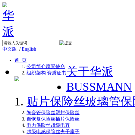
中文版
/
English
首 页
公司简介
愿景使命
关于华派
组织架构
资质证书
BUSSMANN
贴片保险丝
玻璃管保
陶瓷管保险丝
塑封保险丝
自恢复保险丝
插片保险丝
电力保险丝
超级电容
超级电感
保险丝夹子座子