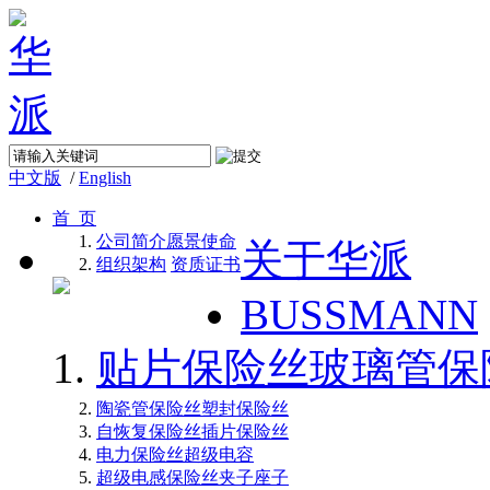
中文版
/
English
首 页
公司简介
愿景使命
关于华派
组织架构
资质证书
BUSSMANN
贴片保险丝
玻璃管保
陶瓷管保险丝
塑封保险丝
自恢复保险丝
插片保险丝
电力保险丝
超级电容
超级电感
保险丝夹子座子