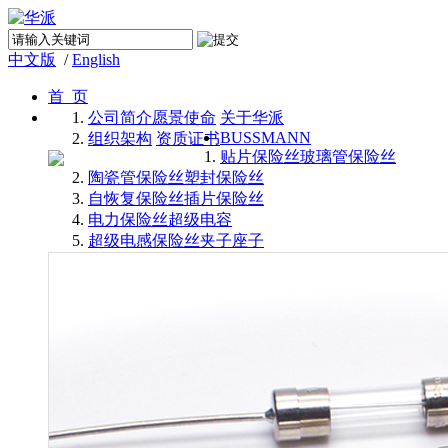
中文版
/
English
首 页
公司简介
愿景使命
关于华派
BUSSMANN
组织架构
资质证书
贴片保险丝
玻璃管保险丝
陶瓷管保险丝
塑封保险丝
自恢复保险丝
插片保险丝
电力保险丝
超级电容
超级电感
保险丝夹子座子