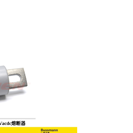
dc熔断器