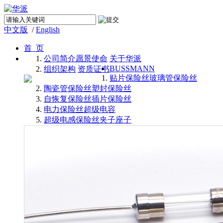
中文版
/
English
首 页
公司简介
愿景使命
关于华派
BUSSMANN
组织架构
资质证书
贴片保险丝
玻璃管保险丝
陶瓷管保险丝
塑封保险丝
自恢复保险丝
插片保险丝
电力保险丝
超级电容
超级电感
保险丝夹子座子