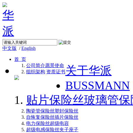
中文版
/
English
首 页
公司简介
愿景使命
关于华派
组织架构
资质证书
BUSSMANN
贴片保险丝
玻璃管保
陶瓷管保险丝
塑封保险丝
自恢复保险丝
插片保险丝
电力保险丝
超级电容
超级电感
保险丝夹子座子