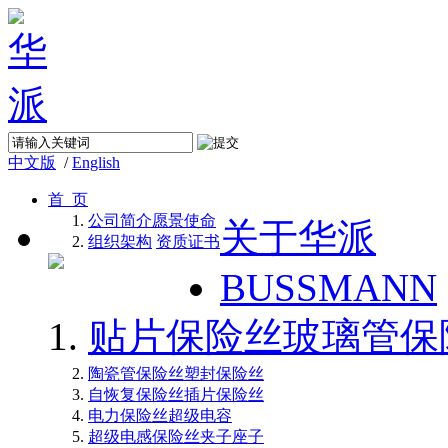
中文版
/
English
首 页
公司简介
愿景使命
关于华派
组织架构
资质证书
BUSSMANN
贴片保险丝
玻璃管保
陶瓷管保险丝
塑封保险丝
自恢复保险丝
插片保险丝
电力保险丝
超级电容
超级电感
保险丝夹子座子