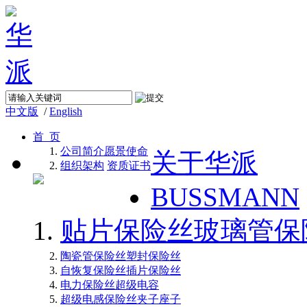
中文版
/
English
首 页
公司简介
愿景使命
关于华派
组织架构
资质证书
BUSSMANN
贴片保险丝
玻璃管保
陶瓷管保险丝
塑封保险丝
自恢复保险丝
插片保险丝
电力保险丝
超级电容
超级电感
保险丝夹子座子