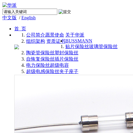
中文版
/
English
首 页
公司简介
愿景使命
关于华派
BUSSMANN
组织架构
资质证书
贴片保险丝
玻璃管保险丝
陶瓷管保险丝
塑封保险丝
自恢复保险丝
插片保险丝
电力保险丝
超级电容
超级电感
保险丝夹子座子