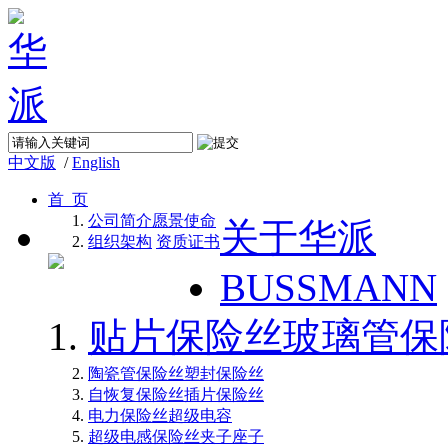
中文版
/
English
首 页
公司简介
愿景使命
关于华派
组织架构
资质证书
BUSSMANN
贴片保险丝
玻璃管保
陶瓷管保险丝
塑封保险丝
自恢复保险丝
插片保险丝
电力保险丝
超级电容
超级电感
保险丝夹子座子