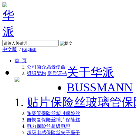
中文版
/
English
首 页
公司简介
愿景使命
关于华派
组织架构
资质证书
BUSSMANN
贴片保险丝
玻璃管保
陶瓷管保险丝
塑封保险丝
自恢复保险丝
插片保险丝
电力保险丝
超级电容
超级电感
保险丝夹子座子