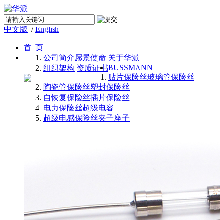
中文版
/
English
首 页
公司简介
愿景使命
关于华派
BUSSMANN
组织架构
资质证书
贴片保险丝
玻璃管保险丝
陶瓷管保险丝
塑封保险丝
自恢复保险丝
插片保险丝
电力保险丝
超级电容
超级电感
保险丝夹子座子