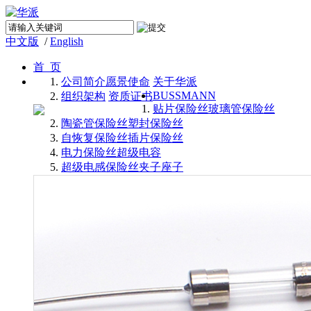
中文版
/
English
首 页
公司简介
愿景使命
关于华派
BUSSMANN
组织架构
资质证书
贴片保险丝
玻璃管保险丝
陶瓷管保险丝
塑封保险丝
自恢复保险丝
插片保险丝
电力保险丝
超级电容
超级电感
保险丝夹子座子