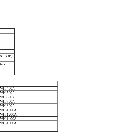
@500Vdc).
ters
WH-450A
WH-500A
WH-600A
WH-700A
WH-800A
WH-1000A
WH-1200A
WH-1400A
WH-1600A