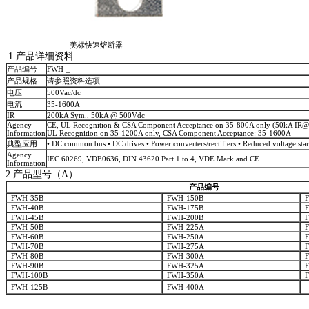
美标快速熔断器
1.产品详细资料
产品编号
FWH-_
产品规格
请参照资料选项
电压
500Vac/dc
电流
35-1600A
IR
200kA Sym., 50kA @ 500Vdc
Agency
CE, UL Recognition & CSA Component Acceptance on 35-800A only (50kA IR
Information
UL Recognition on 35-1200A only, CSA Component Acceptance: 35-1600A
典型应用
• DC common bus • DC drives • Power converters/rectifiers • Reduced voltage star
Agency
IEC 60269, VDE0636, DIN 43620 Part 1 to 4, VDE Mark and CE
Information
2.产品型号（A）
产品编号
FWH-35B
FWH-150B
F
FWH-40B
FWH-175B
F
FWH-45B
FWH-200B
F
FWH-50B
FWH-225A
F
FWH-60B
FWH-250A
F
FWH-70B
FWH-275A
F
FWH-80B
FWH-300A
F
FWH-90B
FWH-325A
F
FWH-100B
FWH-350A
F
FWH-125B
FWH-400A