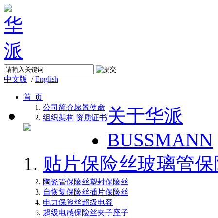
中文版
/
English
首 页
公司简介
愿景使命
关于华派
组织架构
资质证书
BUSSMANN
贴片保险丝
玻璃管保
陶瓷管保险丝
塑封保险丝
自恢复保险丝
插片保险丝
电力保险丝
超级电容
超级电感
保险丝夹子座子