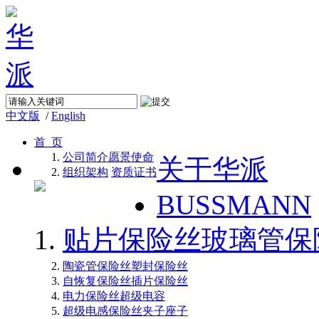
中文版
/
English
首 页
公司简介
愿景使命
关于华派
组织架构
资质证书
BUSSMANN
贴片保险丝
玻璃管保
陶瓷管保险丝
塑封保险丝
自恢复保险丝
插片保险丝
电力保险丝
超级电容
超级电感
保险丝夹子座子