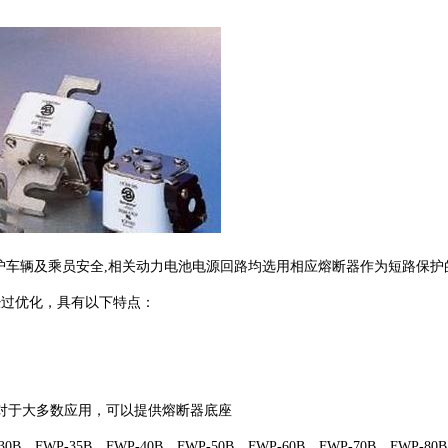
车辆及乘员安全,相关动力电池电源回路均选用相应熔断器作为短路保护的
经过优化，具有以下特点：
对于大多数应用，可以提供熔断器底座
0B，FWP-35B，FWP-40B，FWP-50B，FWP-60B，FWP-70B，FWP-80B