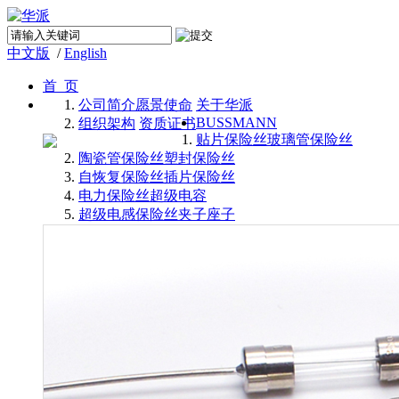
中文版
/
English
首 页
公司简介
愿景使命
关于华派
BUSSMANN
组织架构
资质证书
贴片保险丝
玻璃管保险丝
陶瓷管保险丝
塑封保险丝
自恢复保险丝
插片保险丝
电力保险丝
超级电容
超级电感
保险丝夹子座子