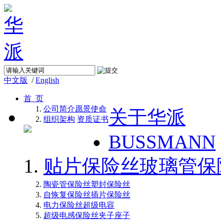
中文版
/
English
首 页
公司简介
愿景使命
关于华派
组织架构
资质证书
BUSSMANN
贴片保险丝
玻璃管保
陶瓷管保险丝
塑封保险丝
自恢复保险丝
插片保险丝
电力保险丝
超级电容
超级电感
保险丝夹子座子