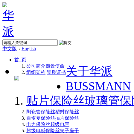
中文版
/
English
首 页
公司简介
愿景使命
关于华派
组织架构
资质证书
BUSSMANN
贴片保险丝
玻璃管保
陶瓷管保险丝
塑封保险丝
自恢复保险丝
插片保险丝
电力保险丝
超级电容
超级电感
保险丝夹子座子