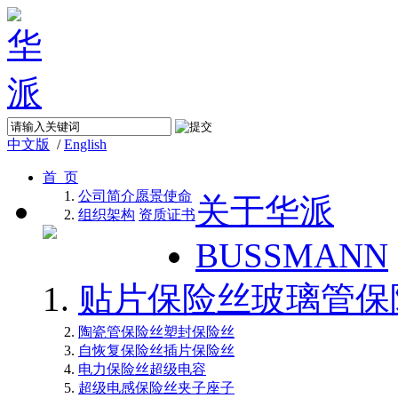
中文版
/
English
首 页
公司简介
愿景使命
关于华派
组织架构
资质证书
BUSSMANN
贴片保险丝
玻璃管保
陶瓷管保险丝
塑封保险丝
自恢复保险丝
插片保险丝
电力保险丝
超级电容
超级电感
保险丝夹子座子