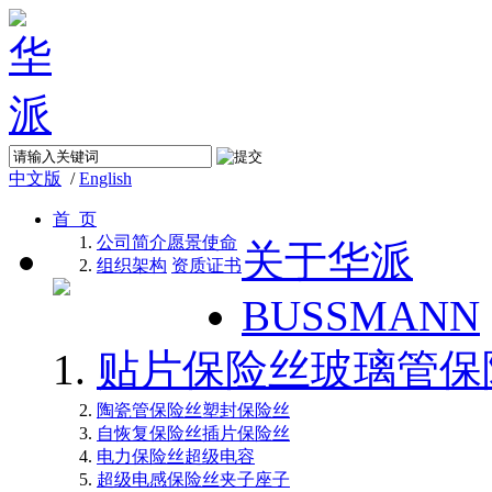
中文版
/
English
首 页
公司简介
愿景使命
关于华派
组织架构
资质证书
BUSSMANN
贴片保险丝
玻璃管保
陶瓷管保险丝
塑封保险丝
自恢复保险丝
插片保险丝
电力保险丝
超级电容
超级电感
保险丝夹子座子